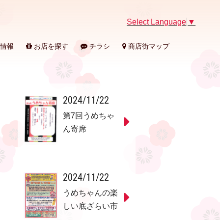
Select Language
▼
情報
お店を探す
チラシ
商店街マップ
2024/11/22
第7回うめちゃ
ん寄席
2024/11/22
うめちゃんの楽
しい底ざらい市