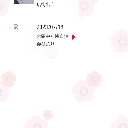
店街出店！
2023/07/18
大森中八幡自治
会盆踊り