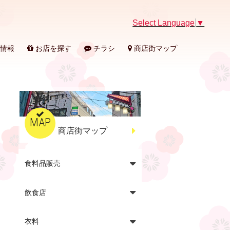
Select Language
▼
情報
お店を探す
チラシ
商店街マップ
MAP
商店街マップ
食料品販売
飲食店
衣料