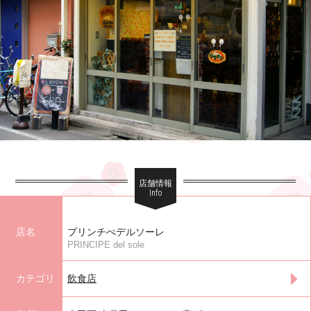
店舗情報
Info
店名
プリンチぺデルソーレ
PRINCIPE del sole
カテゴリ
飲食店